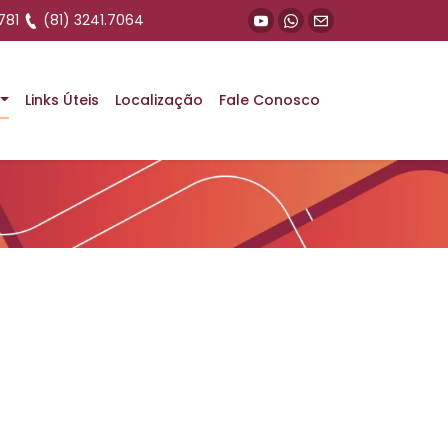
781
(81) 3241.7064
Links Úteis
Localização
Fale Conosco