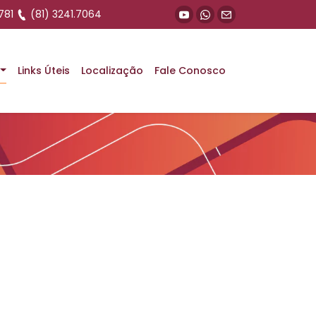
781
(81) 3241.7064
Links Úteis
Localização
Fale Conosco