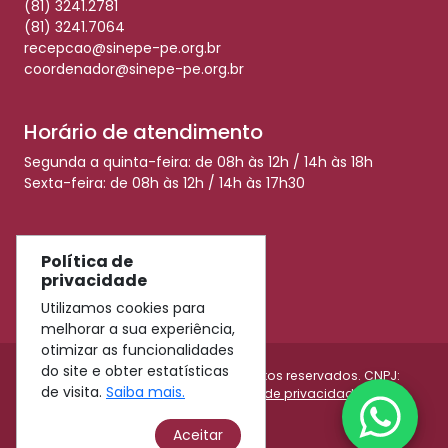
(81) 3241.2781
(81) 3241.7064
recepcao@sinepe-pe.org.br
coordenador@sinepe-pe.org.br
Horário de atendimento
Segunda a quinta-feira: de 08h às 12h / 14h às 18h
Sexta-feira: de 08h às 12h / 14h às 17h30
Redes Sociais
Política de
privacidade
Utilizamos cookies para
melhorar a sua experiência,
otimizar as funcionalidades
do site e obter estatísticas
© 2026 Sinepe-PE - Todos os direitos reservados. CNPJ:
de visita.
Saiba mais.
11.009.990/0001-45 |
Política de privacidade
Aceitar