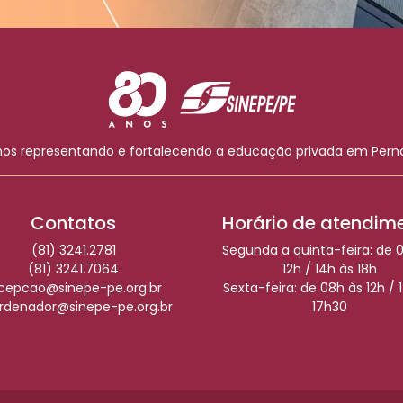
nos representando e fortalecendo a educação privada em Per
Contatos
Horário de atendim
(81) 3241.2781
Segunda a quinta-feira: de 
(81) 3241.7064
12h / 14h às 18h
cepcao@sinepe-pe.org.br
Sexta-feira: de 08h às 12h / 
rdenador@sinepe-pe.org.br
17h30