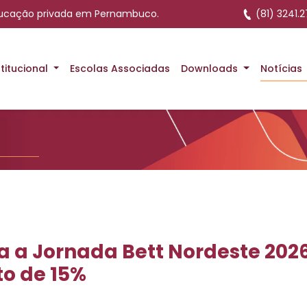
ducação privada em Pernambuco.
(81) 3241.2
ra a Jornada Bett Nor
stitucional
Escolas Associadas
Downloads
Notícias
a a Jornada Bett Nordeste 202
o de 15%