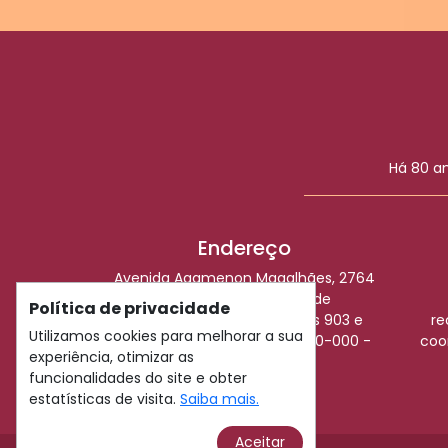
Há 80 a
Endereço
Avenida Agamenon Magalhães, 2764
- Empresarial Antônio de
Política de privacidade
Albuquerque Galvão - Salas 903 e
re
Utilizamos cookies para melhorar a sua
904 - Espinheiro - CEP 52.020-000 -
coo
experiência, otimizar as
Recife-PE
funcionalidades do site e obter
Veja no mapa
estatísticas de visita.
Saiba mais.
Aceitar