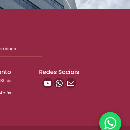
nambuco.
ento
Redes Sociais
08h às
14h às