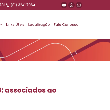
781
(81) 3241.7064
deste 2026: associados
Links Úteis
Localização
Fale Conosco
6: associados ao