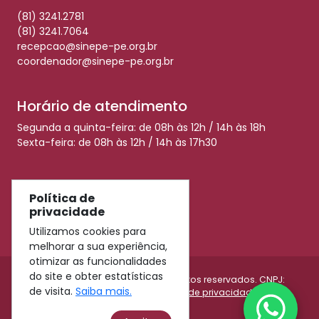
(81) 3241.2781
(81) 3241.7064
recepcao@sinepe-pe.org.br
coordenador@sinepe-pe.org.br
Horário de atendimento
Segunda a quinta-feira: de 08h às 12h / 14h às 18h
Sexta-feira: de 08h às 12h / 14h às 17h30
Redes Sociais
Política de
privacidade
Utilizamos cookies para
melhorar a sua experiência,
otimizar as funcionalidades
do site e obter estatísticas
© 2026 Sinepe-PE - Todos os direitos reservados. CNPJ:
de visita.
Saiba mais.
11.009.990/0001-45 |
Política de privacidade